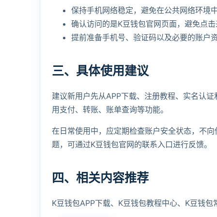
保持手机网络稳定，避免在公共网络环境
确认访问的是K豆钱包官网页面，避免点击
提前准备手机号、验证码以及必要的账户
三、具体使用建议
建议新用户先从APP下载、注册教程、实名认
用支付、转账、账单查询等功能。
在日常使用中，应定期检查账户安全状态，不向
题，可通过K豆钱包官网的联系入口进行反馈。
四、相关内容推荐
K豆钱包APP下载
、
K豆钱包教程中心
、
K豆钱包