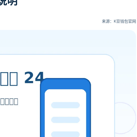
说明
来源：K豆钱包官网