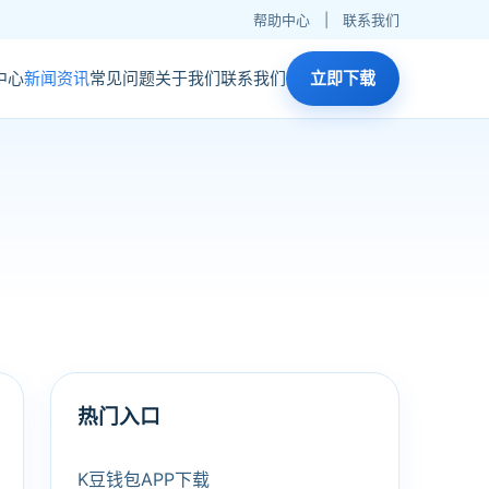
帮助中心
|
联系我们
中心
新闻资讯
常见问题
关于我们
联系我们
立即下载
热门入口
K豆钱包APP下载