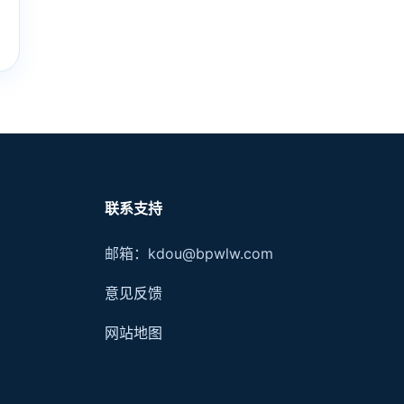
联系支持
邮箱：
kdou@bpwlw.com
意见反馈
网站地图