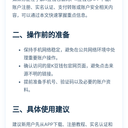
账户注册、实名认证、支付转账或账户安全相关内
容，可以通过本文快速掌握重点信息。
二、操作前的准备
保持手机网络稳定，避免在公共网络环境中处
理重要账户操作。
确认访问的是K豆钱包官网页面，避免点击来
源不明的链接。
提前准备手机号、验证码以及必要的账户资
料。
三、具体使用建议
建议新用户先从APP下载、注册教程、实名认证和